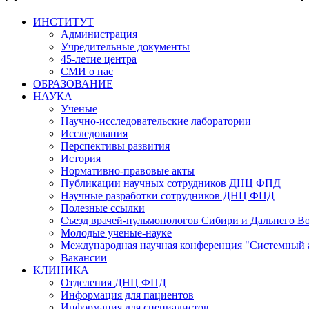
ИНСТИТУТ
Администрация
Учредительные документы
45-летие центра
СМИ о нас
ОБРАЗОВАНИЕ
НАУКА
Ученые
Научно-исследовательские лаборатории
Исследования
Перспективы развития
История
Нормативно-правовые акты
Публикации научных сотрудников ДНЦ ФПД
Научные разработки сотрудников ДНЦ ФПД
Полезные ссылки
Съезд врачей-пульмонологов Сибири и Дальнего В
Молодые ученые-науке
Международная научная конференция "Системный 
Вакансии
КЛИНИКА
Отделения ДНЦ ФПД
Информация для пациентов
Информация для специалистов