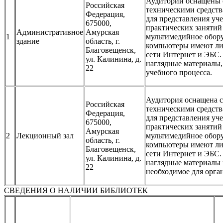
Аудитории оснащены 
Российская
техническими средств
Федерация,
для представления уч
675000,
практических занятий
Административное
Амурская
1
мультимедийное обор
здание
область, г.
компьютеры имеют ли
Благовещенск,
сети Интернет и ЭБС.
ул. Калинина, д.
наглядные материалы,
22
учебного процесса.
Аудитория оснащена 
Российская
техническими средств
Федерация,
для представления уч
675000,
практических занятий
Амурская
2
Лекционный зал
мультимедийное обор
область, г.
компьютеры имеют ли
Благовещенск,
сети Интернет и ЭБС.
ул. Калинина, д.
наглядные материалы 
22
необходимое для орга
СВЕДЕНИЯ О НАЛИЧИИ БИБЛИОТЕК