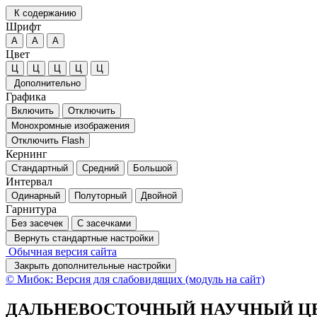
К содержанию
Шрифт
А
А
А
Цвет
Ц
Ц
Ц
Ц
Ц
Дополнительно
Графика
Включить
Отключить
Монохромные изображения
Отключить Flash
Кернинг
Стандартный
Средний
Большой
Интервал
Одинарный
Полуторный
Двойной
Гарнитура
Без засечек
С засечками
Вернуть стандартные настройки
Обычная версия сайта
Закрыть дополнительные настройки
© Мибок: Версия для слабовидящих (модуль на сайт)
ДАЛЬНЕВОСТОЧНЫЙ НАУЧНЫЙ ЦЕ