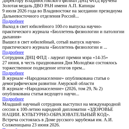
Директору Владивостокского филиал ДНЦ ФПД вручена
Золотая медаль ДВО РАН имени А.П. Капицы
9 июля 2026 года во Владивостоке на заседании президиума
Дальневосточного отделения Россий...
Подробнее
Выход в свет юбилейного 100-го выпуска научно-
практического журнала «Бюллетень физиологии и патологии
дыхания»
Вышел в свет юбилейный, сотый выпуск научно-
практического журнала «Бюллетень физиологии и ...
Подробнее
Сотрудник ДНЦ ФПД - лауреат премии мэра «14-35»
27 июня, в честь празднования Дня Молодёжи состоялось
торжественное подведение итогов прем...
Подробнее
В журнале «Народонаселение» опубликована статья о
демографическом развитии Амурской области
В журнале «Народонаселение» (2026, том 29, № 2)
опубликована статья ведущего научн...
Подробнее
Младший научный сотрудник выступил на международной
сессии к 100-летию народной дипломатии «ЗДОРОВЬЕ
НАЦИИ. КУЛЬТУРНО-ОБРАЗОВАТЕЛЬНЫЙ КОД».
Встреча состоялась в Доме русского зарубежья им. А.И.
Солженицына 23 июня 2026.