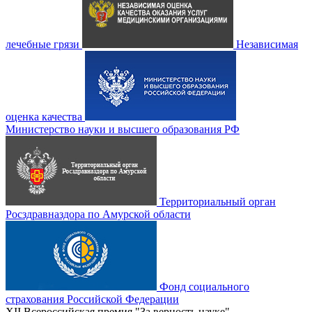
лечебные грязи
Независимая
оценка качества
Министерство науки и высшего образования РФ
Территориальный орган
Росздравназдора по Амурской области
Фонд социального
страхования Российской Федерации
XII Всероссийская премия "За верность науке"