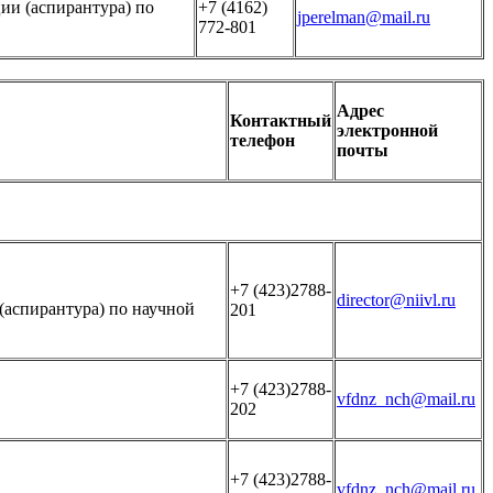
ии (аспирантура) по
+7 (4162)
jperelman@mail.ru
772-801
Адрес
Контактный
электронной
телефон
почты
+7 (423)2788-
director@niivl.ru
(аспирантура) по научной
201
+7 (423)2788-
vfdnz_nch@mail.ru
202
+7 (423)2788-
vfdnz_nch@mail.ru