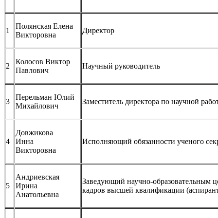
Полянская Елена
1
Директор
Викторовна
Колосов Виктор
2
Научный руководитель
Павлович
Перельман Юлий
3
Заместитель директора по научной рабо
Михайлович
Довжикова
4
Инна
Исполняющий обязанности ученого сек
Викторовна
Андриевская
Заведующий научно-образовательным це
5
Ирина
кадров высшей квалификации (аспиранту
Анатольевна