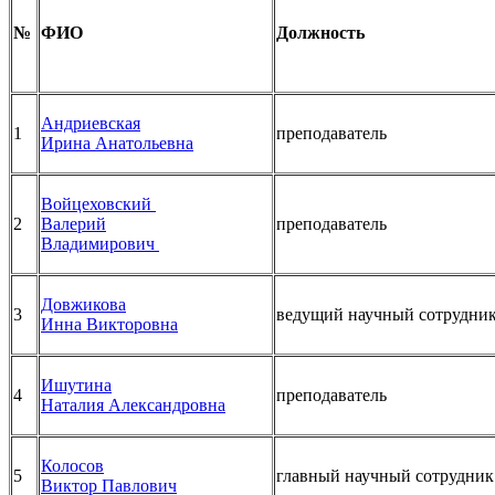
№
ФИО
Должность
Андриевская
1
преподаватель
Ирина Анатольевна
Войцеховский
2
Валерий
преподаватель
Владимирович
Довжикова
3
ведущий научный сотрудни
Инна Викторовна
Ишутина
4
преподаватель
Наталия Александровна
Колосов
5
главный научный сотрудник
Виктор Павлович