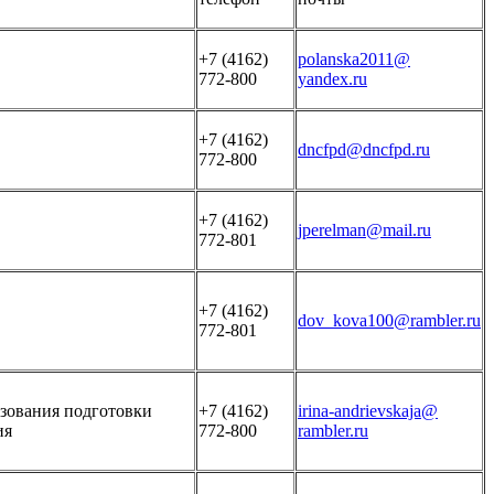
+7 (4162)
polanska2011@
772-800
yandex.ru
+7 (4162)
dncfpd@dncfpd.ru
772-800
+7 (4162)
jperelman@mail.ru
772-801
+7 (4162)
dov_kova100@rambler.ru
772-801
зования подготовки
+7 (4162)
irina-andrievskaja@
ия
772-800
rambler.ru