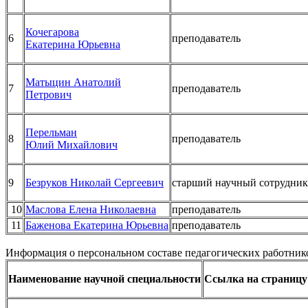
Кочегарова
6
преподаватель
Екатерина Юрьевна
Матыцин Анатолий
7
преподаватель
Петрович
Перельман
8
преподаватель
Юлий Михайлович
9
Безруков Николай Сергеевич
старший научный сотрудник
10
Маслова Елена Николаевна
преподаватель
11
Баженова Екатерина Юрьевна
преподаватель
Информация о персональном составе педагогических работник
Наименование научной специальности
Ссылка на страницу