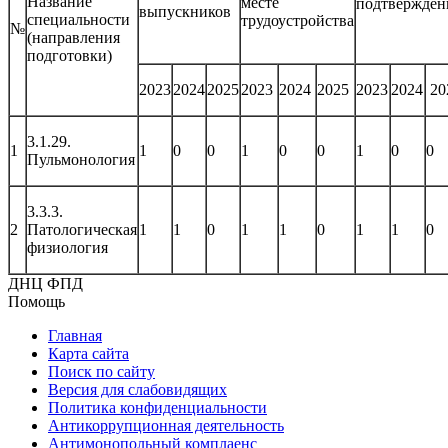
Название
месте
подтвержден
выпускников
специальности
трудоустройства
№
(направления
подготовки)
2023
2024
2025
2023
2024
2025
2023
2024
20
3.1.29.
1
1
0
0
1
0
0
1
0
Пульмонология
3.3.3.
2
Патологическая
1
1
0
1
1
0
1
1
0
физиология
ДНЦ ФПД
Помощь
Главная
Карта сайта
Поиск по сайту
Версия для слабовидящих
Политика конфиденциальности
Антикоррупционная деятельность
Антимонопольный комплаенс