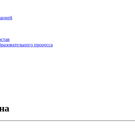
зацией
остав
бразовательного процесса
на