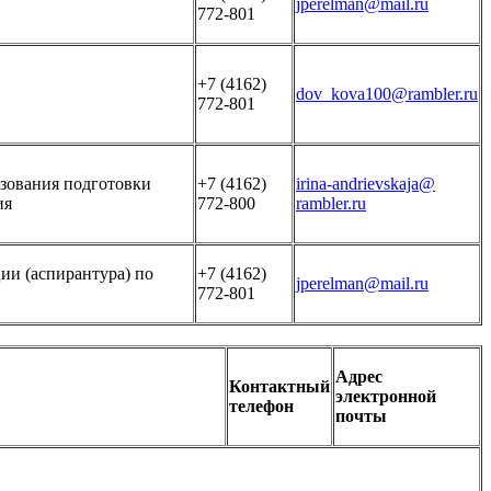
jperelman@mail.ru
772-801
+7 (4162)
dov_kova100@rambler.ru
772-801
зования подготовки
+7 (4162)
irina-andrievskaja@
ия
772-800
rambler.ru
ии (аспирантура) по
+7 (4162)
jperelman@mail.ru
772-801
Адрес
Контактный
электронной
телефон
почты