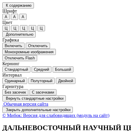
К содержанию
Шрифт
А
А
А
Цвет
Ц
Ц
Ц
Ц
Ц
Дополнительно
Графика
Включить
Отключить
Монохромные изображения
Отключить Flash
Кернинг
Стандартный
Средний
Большой
Интервал
Одинарный
Полуторный
Двойной
Гарнитура
Без засечек
С засечками
Вернуть стандартные настройки
Обычная версия сайта
Закрыть дополнительные настройки
© Мибок: Версия для слабовидящих (модуль на сайт)
ДАЛЬНЕВОСТОЧНЫЙ НАУЧНЫЙ ЦЕ