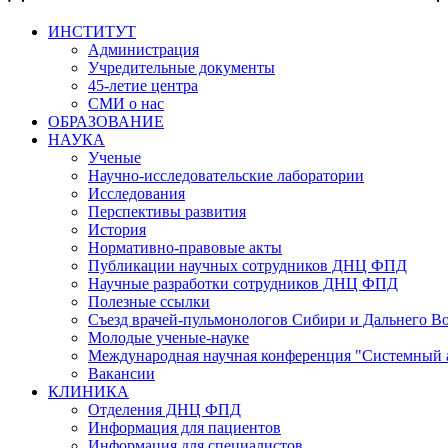
ИНСТИТУТ
Администрация
Учредительные документы
45-летие центра
СМИ о нас
ОБРАЗОВАНИЕ
НАУКА
Ученые
Научно-исследовательские лаборатории
Исследования
Перспективы развития
История
Нормативно-правовые акты
Публикации научных сотрудников ДНЦ ФПД
Научные разработки сотрудников ДНЦ ФПД
Полезные ссылки
Съезд врачей-пульмонологов Сибири и Дальнего В
Молодые ученые-науке
Международная научная конференция "Системный 
Вакансии
КЛИНИКА
Отделения ДНЦ ФПД
Информация для пациентов
Информация для специалистов