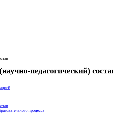
остав
(научно-педагогический) соста
зацией
остав
бразовательного процесса