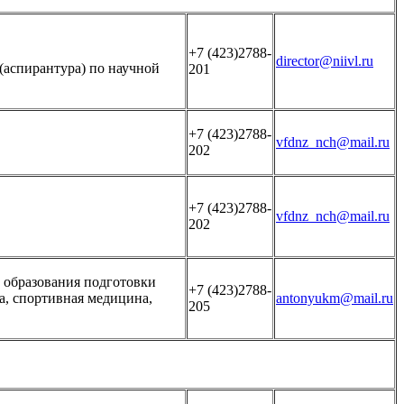
+7 (423)2788-
director@niivl.ru
(аспирантура) по научной
201
+7 (423)2788-
vfdnz_nch@mail.ru
202
+7 (423)2788-
vfdnz_nch@mail.ru
202
 образования подготовки
+7 (423)2788-
а, спортивная медицина,
antonyukm@mail.ru
205