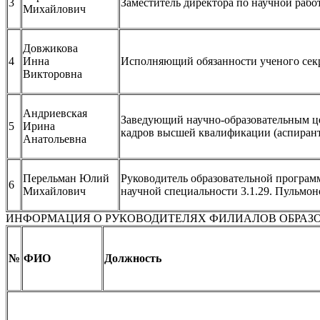
3
Заместитель директора по научной рабо
Михайлович
Довжикова
4
Инна
Исполняющий обязанности ученого сек
Викторовна
Андриевская
Заведующий научно-образовательным це
5
Ирина
кадров высшей квалификации (аспиранту
Анатольевна
Перельман Юлий
Руководитель образовательной програм
6
Михайлович
научной специальности 3.1.29. Пульмон
ИНФОРМАЦИЯ О РУКОВОДИТЕЛЯХ ФИЛИАЛОВ ОБРАЗ
№
ФИО
Должность