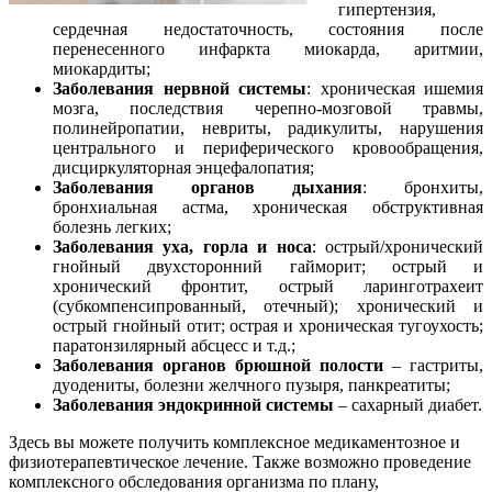
гипертензия,
сердечная недостаточность, состояния после
перенесенного инфаркта миокарда, аритмии,
миокардиты;
Заболевания нервной системы
: хроническая ишемия
мозга, последствия черепно-мозговой травмы,
полинейропатии, невриты, радикулиты, нарушения
центрального и периферического кровообращения,
дисциркуляторная энцефалопатия;
Заболевания органов дыхания
: бронхиты,
бронхиальная астма, хроническая обструктивная
болезнь легких;
Заболевания уха, горла и носа
: острый/хронический
гнойный двухсторонний гайморит; острый и
хронический фронтит, острый ларинготрахеит
(субкомпенсипрованный, отечный); хронический и
острый гнойный отит; острая и хроническая тугоухость;
паратонзилярный абсцесс и т.д.;
Заболевания органов брюшной полости
– гастриты,
дуодениты, болезни желчного пузыря, панкреатиты;
Заболевания эндокринной системы
– сахарный диабет.
Здесь вы можете получить комплексное медикаментозное и
физиотерапевтическое лечение.
Также возможно проведение
комплексного обследования организма по плану,