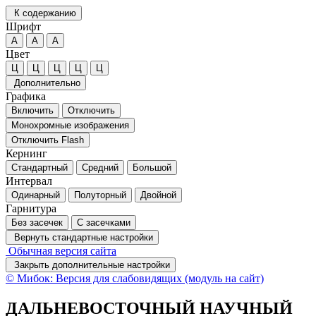
К содержанию
Шрифт
А
А
А
Цвет
Ц
Ц
Ц
Ц
Ц
Дополнительно
Графика
Включить
Отключить
Монохромные изображения
Отключить Flash
Кернинг
Стандартный
Средний
Большой
Интервал
Одинарный
Полуторный
Двойной
Гарнитура
Без засечек
С засечками
Вернуть стандартные настройки
Обычная версия сайта
Закрыть дополнительные настройки
© Мибок: Версия для слабовидящих (модуль на сайт)
ДАЛЬНЕВОСТОЧНЫЙ НАУЧНЫЙ