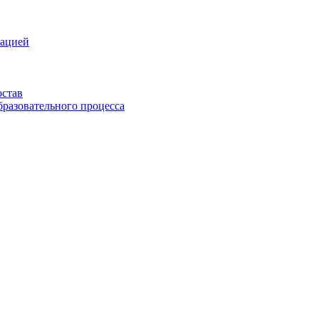
зацией
остав
бразовательного процесса