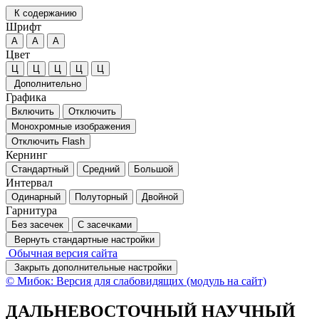
К содержанию
Шрифт
А
А
А
Цвет
Ц
Ц
Ц
Ц
Ц
Дополнительно
Графика
Включить
Отключить
Монохромные изображения
Отключить Flash
Кернинг
Стандартный
Средний
Большой
Интервал
Одинарный
Полуторный
Двойной
Гарнитура
Без засечек
С засечками
Вернуть стандартные настройки
Обычная версия сайта
Закрыть дополнительные настройки
© Мибок: Версия для слабовидящих (модуль на сайт)
ДАЛЬНЕВОСТОЧНЫЙ НАУЧНЫЙ