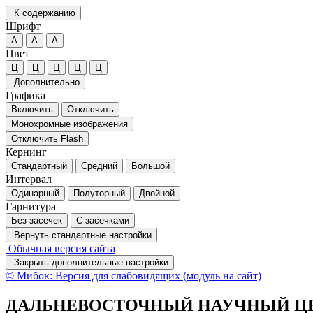
К содержанию
Шрифт
А
А
А
Цвет
Ц
Ц
Ц
Ц
Ц
Дополнительно
Графика
Включить
Отключить
Монохромные изображения
Отключить Flash
Кернинг
Стандартный
Средний
Большой
Интервал
Одинарный
Полуторный
Двойной
Гарнитура
Без засечек
С засечками
Вернуть стандартные настройки
Обычная версия сайта
Закрыть дополнительные настройки
© Мибок: Версия для слабовидящих (модуль на сайт)
ДАЛЬНЕВОСТОЧНЫЙ НАУЧНЫЙ ЦЕ