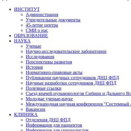
ИНСТИТУТ
Администрация
Учредительные документы
45-летие центра
СМИ о нас
ОБРАЗОВАНИЕ
НАУКА
Ученые
Научно-исследовательские лаборатории
Исследования
Перспективы развития
История
Нормативно-правовые акты
Публикации научных сотрудников ДНЦ ФПД
Научные разработки сотрудников ДНЦ ФПД
Полезные ссылки
Съезд врачей-пульмонологов Сибири и Дальнего В
Молодые ученые-науке
Международная научная конференция "Системный 
Вакансии
КЛИНИКА
Отделения ДНЦ ФПД
Информация для пациентов
Информация для специалистов