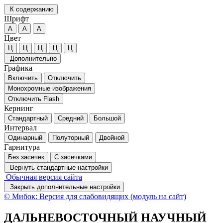
К содержанию
Шрифт
А
А
А
Цвет
Ц
Ц
Ц
Ц
Ц
Дополнительно
Графика
Включить
Отключить
Монохромные изображения
Отключить Flash
Кернинг
Стандартный
Средний
Большой
Интервал
Одинарный
Полуторный
Двойной
Гарнитура
Без засечек
С засечками
Вернуть стандартные настройки
Обычная версия сайта
Закрыть дополнительные настройки
© Мибок: Версия для слабовидящих (модуль на сайт)
ДАЛЬНЕВОСТОЧНЫЙ НАУЧНЫЙ