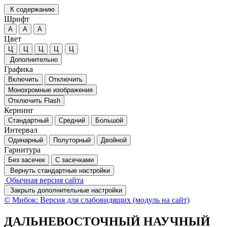
К содержанию
Шрифт
А
А
А
Цвет
Ц
Ц
Ц
Ц
Ц
Дополнительно
Графика
Включить
Отключить
Монохромные изображения
Отключить Flash
Кернинг
Стандартный
Средний
Большой
Интервал
Одинарный
Полуторный
Двойной
Гарнитура
Без засечек
С засечками
Вернуть стандартные настройки
Обычная версия сайта
Закрыть дополнительные настройки
© Мибок: Версия для слабовидящих (модуль на сайт)
ДАЛЬНЕВОСТОЧНЫЙ НАУЧНЫЙ