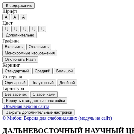
К содержанию
Шрифт
А
А
А
Цвет
Ц
Ц
Ц
Ц
Ц
Дополнительно
Графика
Включить
Отключить
Монохромные изображения
Отключить Flash
Кернинг
Стандартный
Средний
Большой
Интервал
Одинарный
Полуторный
Двойной
Гарнитура
Без засечек
С засечками
Вернуть стандартные настройки
Обычная версия сайта
Закрыть дополнительные настройки
© Мибок: Версия для слабовидящих (модуль на сайт)
ДАЛЬНЕВОСТОЧНЫЙ НАУЧНЫЙ ЦЕ