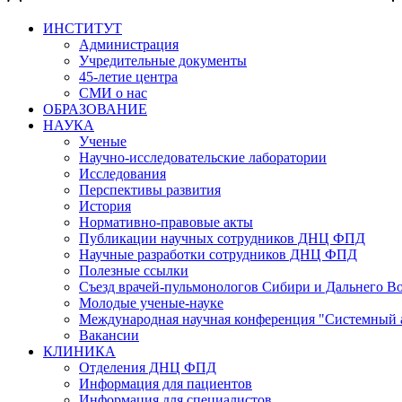
ИНСТИТУТ
Администрация
Учредительные документы
45-летие центра
СМИ о нас
ОБРАЗОВАНИЕ
НАУКА
Ученые
Научно-исследовательские лаборатории
Исследования
Перспективы развития
История
Нормативно-правовые акты
Публикации научных сотрудников ДНЦ ФПД
Научные разработки сотрудников ДНЦ ФПД
Полезные ссылки
Съезд врачей-пульмонологов Сибири и Дальнего В
Молодые ученые-науке
Международная научная конференция "Системный 
Вакансии
КЛИНИКА
Отделения ДНЦ ФПД
Информация для пациентов
Информация для специалистов