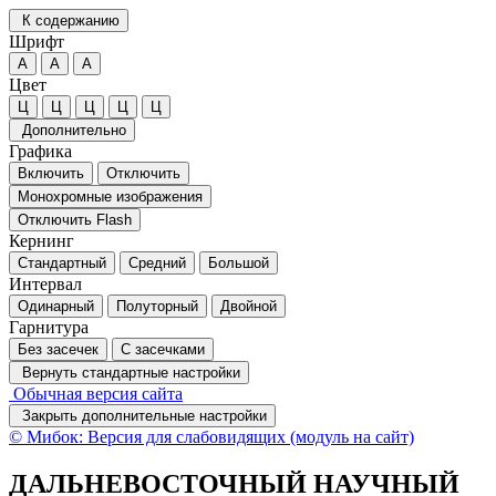
К содержанию
Шрифт
А
А
А
Цвет
Ц
Ц
Ц
Ц
Ц
Дополнительно
Графика
Включить
Отключить
Монохромные изображения
Отключить Flash
Кернинг
Стандартный
Средний
Большой
Интервал
Одинарный
Полуторный
Двойной
Гарнитура
Без засечек
С засечками
Вернуть стандартные настройки
Обычная версия сайта
Закрыть дополнительные настройки
© Мибок: Версия для слабовидящих (модуль на сайт)
ДАЛЬНЕВОСТОЧНЫЙ НАУЧНЫЙ