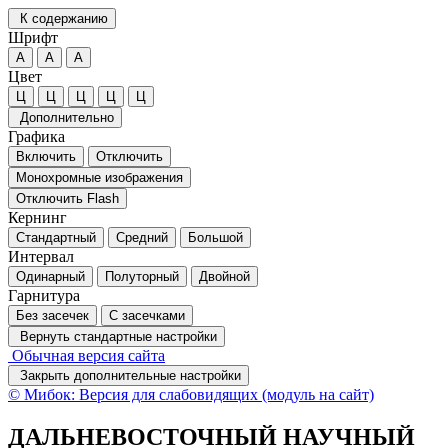
К содержанию
Шрифт
А
А
А
Цвет
Ц
Ц
Ц
Ц
Ц
Дополнительно
Графика
Включить
Отключить
Монохромные изображения
Отключить Flash
Кернинг
Стандартный
Средний
Большой
Интервал
Одинарный
Полуторный
Двойной
Гарнитура
Без засечек
С засечками
Вернуть стандартные настройки
Обычная версия сайта
Закрыть дополнительные настройки
© Мибок: Версия для слабовидящих (модуль на сайт)
ДАЛЬНЕВОСТОЧНЫЙ НАУЧНЫЙ