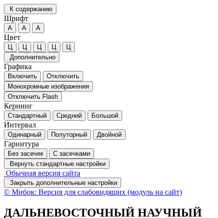
К содержанию
Шрифт
А
А
А
Цвет
Ц
Ц
Ц
Ц
Ц
Дополнительно
Графика
Включить
Отключить
Монохромные изображения
Отключить Flash
Кернинг
Стандартный
Средний
Большой
Интервал
Одинарный
Полуторный
Двойной
Гарнитура
Без засечек
С засечками
Вернуть стандартные настройки
Обычная версия сайта
Закрыть дополнительные настройки
© Мибок: Версия для слабовидящих (модуль на сайт)
ДАЛЬНЕВОСТОЧНЫЙ НАУЧНЫЙ