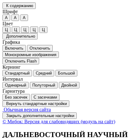
К содержанию
Шрифт
А
А
А
Цвет
Ц
Ц
Ц
Ц
Ц
Дополнительно
Графика
Включить
Отключить
Монохромные изображения
Отключить Flash
Кернинг
Стандартный
Средний
Большой
Интервал
Одинарный
Полуторный
Двойной
Гарнитура
Без засечек
С засечками
Вернуть стандартные настройки
Обычная версия сайта
Закрыть дополнительные настройки
© Мибок: Версия для слабовидящих (модуль на сайт)
ДАЛЬНЕВОСТОЧНЫЙ НАУЧНЫЙ