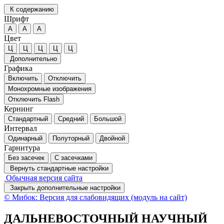
К содержанию
Шрифт
А
А
А
Цвет
Ц
Ц
Ц
Ц
Ц
Дополнительно
Графика
Включить
Отключить
Монохромные изображения
Отключить Flash
Кернинг
Стандартный
Средний
Большой
Интервал
Одинарный
Полуторный
Двойной
Гарнитура
Без засечек
С засечками
Вернуть стандартные настройки
Обычная версия сайта
Закрыть дополнительные настройки
© Мибок: Версия для слабовидящих (модуль на сайт)
ДАЛЬНЕВОСТОЧНЫЙ НАУЧНЫЙ