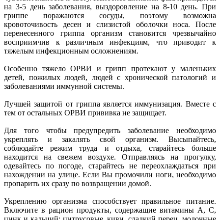
на 3-5 день заболевания, выздоровление на 8-10 день. При
гриппе поражаются сосуды, поэтому возможна
кровоточивость десен и слизистой оболочки носа. После
перенесенного гриппа организм становится чрезвычайно
восприимчив к различным инфекциям, что приводит к
тяжелым инфекционным осложнениям.
Особенно тяжело ОРВИ и грипп протекают у маленьких
детей, пожилых людей, людей с хронической патологий и
заболеваниями иммунной системы.
Лучшей защитой от гриппа является иммунизация. Вместе с
тем от остальных ОРВИ прививка не защищает.
Для того чтобы предупредить заболевание необходимо
укреплять и закалять свой организм. Высыпайтесь,
соблюдайте режим труда и отдыха, старайтесь больше
находится на свежем воздухе. Отправляясь на прогулку,
одевайтесь по погоде, старайтесь не переохлаждаться при
нахождении на улице. Если Вы промочили ноги, необходимо
пропарить их сразу по возвращении домой.
Укреплению организма способствует правильное питание.
Включите в рацион продукты, содержащие витамины А, С,
цинк и кальций: цитрусовые, киви, сладкий перец, молочные