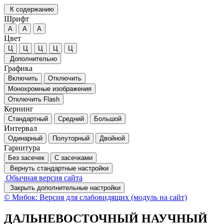
К содержанию
Шрифт
А
А
А
Цвет
Ц
Ц
Ц
Ц
Ц
Дополнительно
Графика
Включить
Отключить
Монохромные изображения
Отключить Flash
Кернинг
Стандартный
Средний
Большой
Интервал
Одинарный
Полуторный
Двойной
Гарнитура
Без засечек
С засечками
Вернуть стандартные настройки
Обычная версия сайта
Закрыть дополнительные настройки
© Мибок: Версия для слабовидящих (модуль на сайт)
ДАЛЬНЕВОСТОЧНЫЙ НАУЧНЫЙ