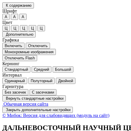
К содержанию
Шрифт
А
А
А
Цвет
Ц
Ц
Ц
Ц
Ц
Дополнительно
Графика
Включить
Отключить
Монохромные изображения
Отключить Flash
Кернинг
Стандартный
Средний
Большой
Интервал
Одинарный
Полуторный
Двойной
Гарнитура
Без засечек
С засечками
Вернуть стандартные настройки
Обычная версия сайта
Закрыть дополнительные настройки
© Мибок: Версия для слабовидящих (модуль на сайт)
ДАЛЬНЕВОСТОЧНЫЙ НАУЧНЫЙ ЦЕ