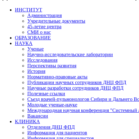
ИНСТИТУТ
Администрация
Учредительные документы
45-летие центра
СМИ о нас
ОБРАЗОВАНИЕ
НАУКА
Ученые
Научно-исследовательские лаборатории
Исследования
Перспективы развития
История
Нормативно-правовые акты
Публикации научных сотрудников ДНЦ ФПД
Научные разработки сотрудников ДНЦ ФПД
Полезные ссылки
Съезд врачей-пульмонологов Сибири и Дальнего В
Молодые ученые-науке
Международная научная конференция "Системный 
Вакансии
КЛИНИКА
Отделения ДНЦ ФПД
Информация для пациентов
Информация для специалистов