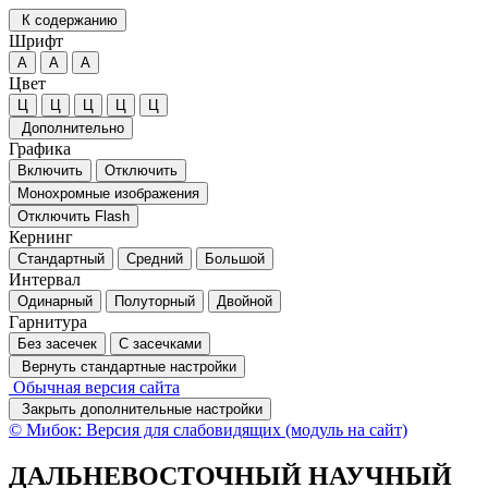
К содержанию
Шрифт
А
А
А
Цвет
Ц
Ц
Ц
Ц
Ц
Дополнительно
Графика
Включить
Отключить
Монохромные изображения
Отключить Flash
Кернинг
Стандартный
Средний
Большой
Интервал
Одинарный
Полуторный
Двойной
Гарнитура
Без засечек
С засечками
Вернуть стандартные настройки
Обычная версия сайта
Закрыть дополнительные настройки
© Мибок: Версия для слабовидящих (модуль на сайт)
ДАЛЬНЕВОСТОЧНЫЙ НАУЧНЫЙ