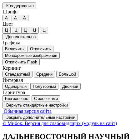
К содержанию
Шрифт
А
А
А
Цвет
Ц
Ц
Ц
Ц
Ц
Дополнительно
Графика
Включить
Отключить
Монохромные изображения
Отключить Flash
Кернинг
Стандартный
Средний
Большой
Интервал
Одинарный
Полуторный
Двойной
Гарнитура
Без засечек
С засечками
Вернуть стандартные настройки
Обычная версия сайта
Закрыть дополнительные настройки
© Мибок: Версия для слабовидящих (модуль на сайт)
ДАЛЬНЕВОСТОЧНЫЙ НАУЧНЫЙ