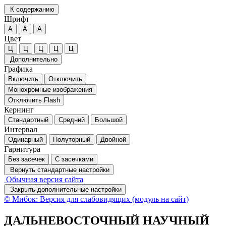
К содержанию
Шрифт
А
А
А
Цвет
Ц
Ц
Ц
Ц
Ц
Дополнительно
Графика
Включить
Отключить
Монохромные изображения
Отключить Flash
Кернинг
Стандартный
Средний
Большой
Интервал
Одинарный
Полуторный
Двойной
Гарнитура
Без засечек
С засечками
Вернуть стандартные настройки
Обычная версия сайта
Закрыть дополнительные настройки
© Мибок: Версия для слабовидящих (модуль на сайт)
ДАЛЬНЕВОСТОЧНЫЙ НАУЧНЫЙ