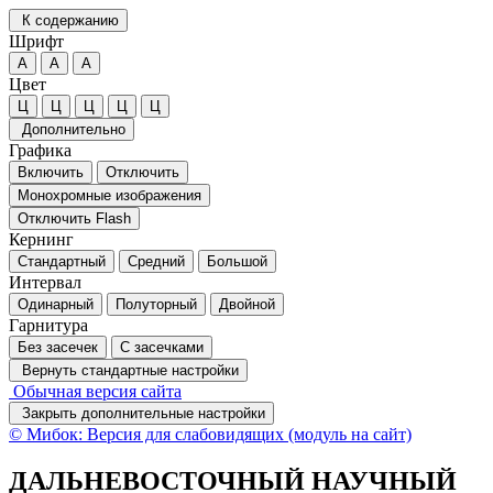
К содержанию
Шрифт
А
А
А
Цвет
Ц
Ц
Ц
Ц
Ц
Дополнительно
Графика
Включить
Отключить
Монохромные изображения
Отключить Flash
Кернинг
Стандартный
Средний
Большой
Интервал
Одинарный
Полуторный
Двойной
Гарнитура
Без засечек
С засечками
Вернуть стандартные настройки
Обычная версия сайта
Закрыть дополнительные настройки
© Мибок: Версия для слабовидящих (модуль на сайт)
ДАЛЬНЕВОСТОЧНЫЙ НАУЧНЫЙ