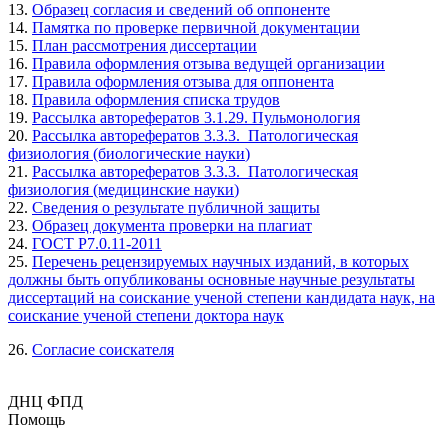
13.
Образец согласия и сведений об оппоненте
14.
Памятка по проверке первичной документации
15.
План рассмотрения диссертации
16.
Правила оформления отзыва ведущей организации
17.
Правила оформления отзыва для оппонента
18.
Правила оформления списка трудов
19.
Рассылка авторефератов 3.1.29. Пульмонология
20.
Рассылка авторефератов 3.3.3. Патологическая
физиология (биологические науки
)
21.
Рассылка авторефератов
3.3.3. Патологическая
физиология
(медицинские науки
)
22.
Сведения о результате публичной защиты
23.
Образец документа проверки на плагиат
24.
ГОСТ Р7.0.11-2011
25.
Перечень рецензируемых научных изданий, в которых
должны быть опубликованы основные научные результаты
диссертаций на соискание ученой степени кандидата наук, на
соискание ученой степени доктора наук
26.
Согласие соискателя
ДНЦ ФПД
Помощь