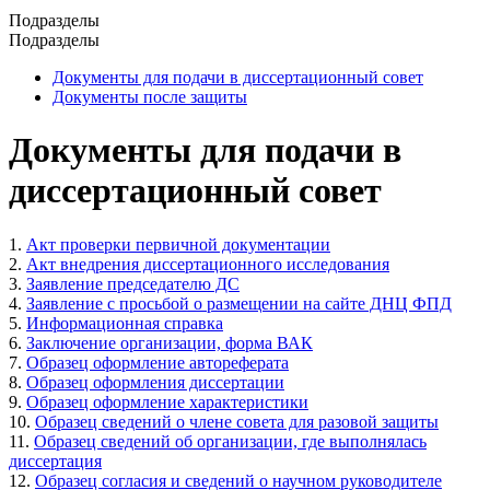
Подразделы
Подразделы
Документы для подачи в диссертационный совет
Документы после защиты
Документы для подачи в
диссертационный совет
1.
Акт проверки первичной документации
2.
Акт внедрения диссертационного исследования
3.
Заявление председателю ДС
4.
Заявление с просьбой о размещении на сайте ДНЦ ФПД
5.
Информационная справка
6.
Заключение организации, форма ВАК
7.
Образец оформление автореферата
8.
Образец оформления диссертации
9.
Образец оформление характеристики
10.
Образец сведений о члене совета для разовой защиты
11.
Образец сведений об организации, где выполнялась
диссертация
12.
Образец согласия и сведений о научном руководителе