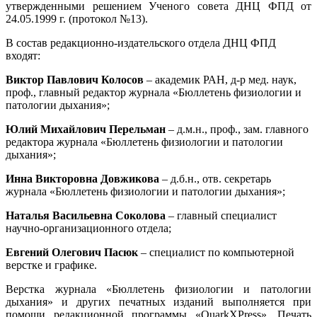
утвержденными решением Ученого совета ДНЦ ФПД от
24.05.1999 г. (протокол №13).
В состав редакционно-издательского отдела ДНЦ ФПД
входят:
Виктор Павлович Колосов
– академик РАН, д-р мед. наук,
проф., главный редактор журнала «Бюллетень физиологии и
патологии дыхания»;
Юлий Михайлович Перельман
– д.м.н., проф., зам. главного
редактора журнала «Бюллетень физиологии и патологии
дыхания»;
Инна Викторовна Довжикова
– д.б.н., отв. секретарь
журнала «Бюллетень физиологии и патологии дыхания»;
Наталья Васильевна Соколова
– главный специалист
научно-организационного отдела;
Евгений Олегович Пасюк
– специалист по компьютерной
верстке и графике.
Верстка журнала «Бюллетень физиологии и патологии
дыхания» и других печатных изданий выполняется при
помощи редакционной программы «QuarkXPress». Печать