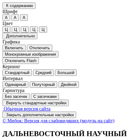
К содержанию
Шрифт
А
А
А
Цвет
Ц
Ц
Ц
Ц
Ц
Дополнительно
Графика
Включить
Отключить
Монохромные изображения
Отключить Flash
Кернинг
Стандартный
Средний
Большой
Интервал
Одинарный
Полуторный
Двойной
Гарнитура
Без засечек
С засечками
Вернуть стандартные настройки
Обычная версия сайта
Закрыть дополнительные настройки
© Мибок: Версия для слабовидящих (модуль на сайт)
ДАЛЬНЕВОСТОЧНЫЙ НАУЧНЫЙ