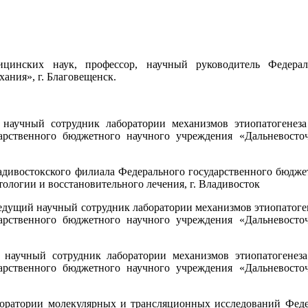
цинских наук, профессор, научный руководитель Федерал
ания», г. Благовещенск.
 научный сотрудник лаборатории механизмов этиопатогенез
дарственного бюджетного научного учреждения «Дальневост
Владивостокского филиала Федерального государственного бюд
логии и восстановительного лечения, г. Владивосток
, ведущий научный сотрудник лаборатории механизмов этиопатог
дарственного бюджетного научного учреждения «Дальневост
 научный сотрудник лаборатории механизмов этиопатогенез
дарственного бюджетного научного учреждения «Дальневост
аборатории молекулярных и трансляционных исследований Фед