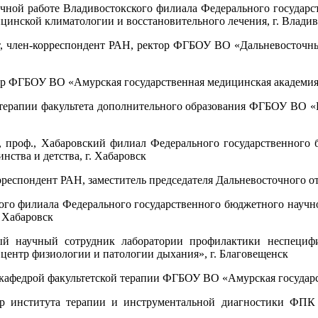
 научной работе Владивостокского филиала Федерального госуда
инской климатологии и восстановительного лечения, г. Владив
нт, член-корреспондент РАН, ректор ФГБОУ ВО «Дальневосточ
ктор ФГБОУ ВО «Амурская государственная медицинская академия
рой терапии факультета дополнительного образования ФГБОУ В
к, проф., Хабаровский филиал Федерального государственног
ства и детства, г. Хабаровск
рреспондент РАН, заместитель председателя Дальневосточного от
ского филиала Федерального государственного бюджетного нау
. Хабаровск
ный научный сотрудник лаборатории профилактики неспецифи
ентр физиологии и патологии дыхания», г. Благовещенск
. кафедрой факультетской терапии ФГБОУ ВО «Амурская государ
ктор института терапии и инструментальной диагностики 