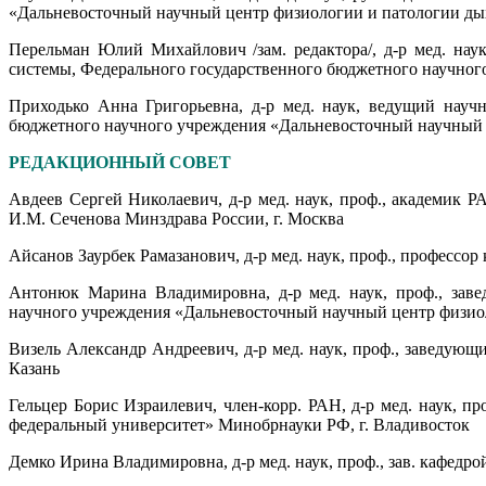
«Дальневосточный научный центр физиологии и патологии дых
Перельман Юлий Михайлович /зам. редактора/, д-р мед. нау
системы, Федерального государственного бюджетного научног
Приходько Анна Григорьевна, д-р мед. наук, ведущий науч
бюджетного научного учреждения «Дальневосточный научный ц
РЕДАКЦИОННЫЙ СОВЕТ
Авдеев Сергей Николаевич, д-р мед. наук, проф., академи
И.М. Сеченова Минздрава России, г. Москва
Айсанов Заурбек Рамазанович, д-р мед. наук, проф., профес
Антонюк Марина Владимировна, д-р мед. наук, проф., заве
научного учреждения «Дальневосточный научный центр физиол
Визель Александр Андреевич, д-р мед. наук, проф., заведу
Казань
Гельцер Борис Израилевич, член-корр. РАН, д-р мед. наук
федеральный университет» Минобрнауки РФ, г. Владивосток
Демко Ирина Владимировна, д-р мед. наук, проф., зав. кафе