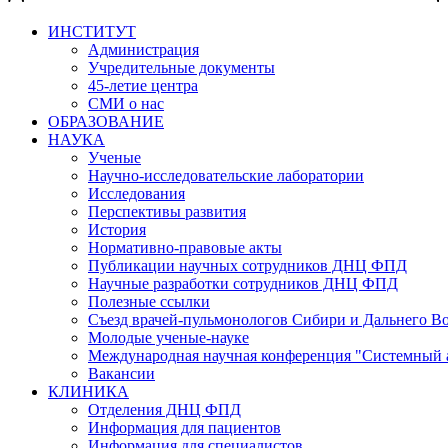
ИНСТИТУТ
Администрация
Учредительные документы
45-летие центра
СМИ о нас
ОБРАЗОВАНИЕ
НАУКА
Ученые
Научно-исследовательские лаборатории
Исследования
Перспективы развития
История
Нормативно-правовые акты
Публикации научных сотрудников ДНЦ ФПД
Научные разработки сотрудников ДНЦ ФПД
Полезные ссылки
Съезд врачей-пульмонологов Сибири и Дальнего В
Молодые ученые-науке
Международная научная конференция "Системный 
Вакансии
КЛИНИКА
Отделения ДНЦ ФПД
Информация для пациентов
Информация для специалистов