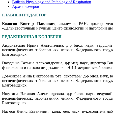
Bulletin Physiology and Pathology of Respiration
Архив номеров
ГЛАВНЫЙ РЕДАКТОР
Колосов Виктор Павлович
, академик РАН, доктор меди
«Дальневосточный научный центр физиологии и патологии дых
РЕДАКЦИОННАЯ КОЛЛЕГИЯ
Андриевская Ирина Анатольевна, д-р биол. наук, ведущий
неспецифических заболеваниях легких, Федерального госу
Благовещенск
Гвозденко Татьяна Александровна, д-р мед. наук, директор 
физиологии и патологии дыхания» – НИИ медицинской климато
Довжикова Инна Викторовна /отв. секретарь/, д-р биол. наук
неспецифических заболеваниях легких, Федерального госу
Благовещенск
Ишутина Наталия Александровна, д-р биол. наук, ведущий
неспецифических заболеваниях легких, Федерального госу
Благовещенск
Наумов Денис Евгеньевич, канд. мед. наук, руководитель л