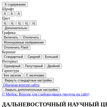
К содержанию
Шрифт
А
А
А
Цвет
Ц
Ц
Ц
Ц
Ц
Дополнительно
Графика
Включить
Отключить
Монохромные изображения
Отключить Flash
Кернинг
Стандартный
Средний
Большой
Интервал
Одинарный
Полуторный
Двойной
Гарнитура
Без засечек
С засечками
Вернуть стандартные настройки
Обычная версия сайта
Закрыть дополнительные настройки
© Мибок: Версия для слабовидящих (модуль на сайт)
ДАЛЬНЕВОСТОЧНЫЙ НАУЧНЫЙ ЦЕ