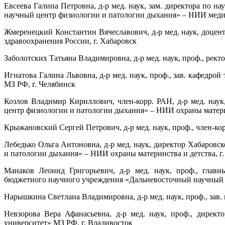
Евсеева Галина Петровна, д-р мед. наук, зам. директора по
научный центр физиологии и патологии дыхания» – НИИ медиц
Жмеренецкий Константин Вячеславович, д-р мед. наук, доце
здравоохранения России, г. Хабаровск
Заболотских Татьяна Владимировна, д-р мед. наук, проф., ре
Игнатова Галина Львовна, д-р мед. наук, проф., зав. кафед
МЗ РФ, г. Челябинск
Козлов Владимир Кириллович, член-корр. РАН, д-р мед. нау
центр физиологии и патологии дыхания» – НИИ охраны материн
Крыжановский Сергей Петрович, д-р мед. наук, проф., член-ко
Лебедько Ольга Антоновна, д-р мед. наук, директор Хабаров
и патологии дыхания» – НИИ охраны материнства и детства, г
Манаков Леонид Григорьевич, д-р мед. наук, проф., глав
бюджетного научного учреждения «Дальневосточный научный ц
Нарышкина Светлана Владимировна, д-р мед. наук, проф., зав
Невзорова Вера Афанасьевна, д-р мед. наук, проф., дире
университет» МЗ РФ, г. Владивосток