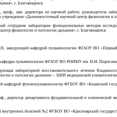
ания», г. Благовещенск
к, проф., зам. директора по научной работе, руководитель ла
о учреждения «Дальневосточный научный центр физиологии и па
ный сотрудник лаборатории функциональных методов исследо
ентр физиологии и патологии дыхания», г. Благовещенск
к РАН, заведующий кафедрой пульмонологии ФГАОУ ВО «Первый
сор кафедры пульмонологии ФГАОУ ВО РНИМУ им. Н.И. Пирогова,
дующая лабораторией восстановительного лечения Владивост
огии и патологии дыхания» – НИИ медицинской климатологии и
ющий кафедрой фтизиопульмонологии ФГБОУ ВО «Казанский госу
, проф., директор департамента фундаментальной и клиничес
дрой внутренних болезней №2 ФГБОУ ВО «Красноярский государс