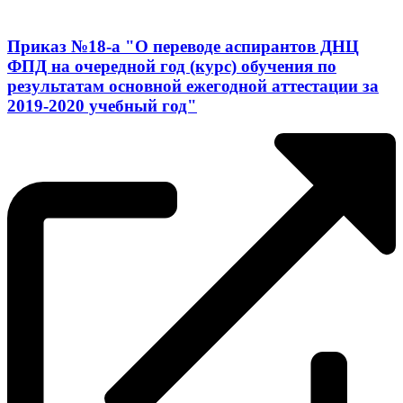
Приказ №18-a "О переводе аспирантов ДНЦ
ФПД на очередной год (курс) обучения по
результатам основной ежегодной аттестации за
2019-2020 учебный год"