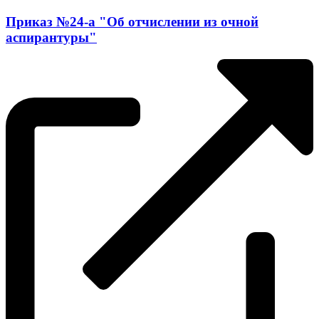
Приказ №24-а "Об отчислении из очной
аспирантуры"