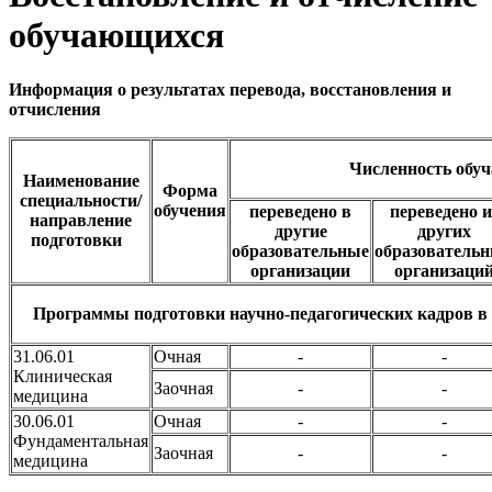
обучающихся
Информация о результатах перевода, восстановления и
отчисления
Численность обуч
Наименование
Форма
специальности/
обучения
переведено в
переведено и
направление
другие
других
подготовки
образовательные
образователь
организации
организаци
Программы подготовки научно-педагогических кадров в 
31.06.01
Очная
-
-
Клиническая
Заочная
-
-
медицина
30.06.01
Очная
-
-
Фундаментальная
Заочная
-
-
медицина