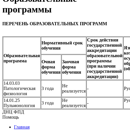
программы
ПЕРЕЧЕНЬ ОБРАЗОВАТЕЛЬНЫХ ПРОГРАММ
Срок действия
Нормативный срок
государственной
Яз
обучения
аккредитации
ко
Образовательная
образовательной
ос
программа
программы
Очная
Заочная
об
(при наличии
форма
форма
(о
государственной
обучения
обучения
аккредитации)
14.03.03
Не
Патологическая
3 года
-
Ру
реализуется
физиология
14.01.25
Не
Ру
3 года
-
Пульмонология
реализуется
ДНЦ ФПД
Помощь
Главная