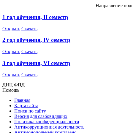
Направление подг
1 год обучения, I
I
семестр
Открыть
Скачать
2 год обучения, I
V
семестр
Открыть
Скачать
3 год обучения, V
I
семестр
Открыть
Скачать
ДНЦ ФПД
Помощь
Главная
Карта сайта
Поиск по сайту
Версия для слабовидящих
Политика конфиденциальности
Антикоррупционная деятельность
Антимонопольный комплаенс