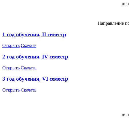
по 
Направление по
1 год обучения, I
I
семестр
Открыть
Скачать
2 год обучения, I
V
семестр
Открыть
Скачать
3
год обучения, V
I
семестр
Открыть
Скачать
по 