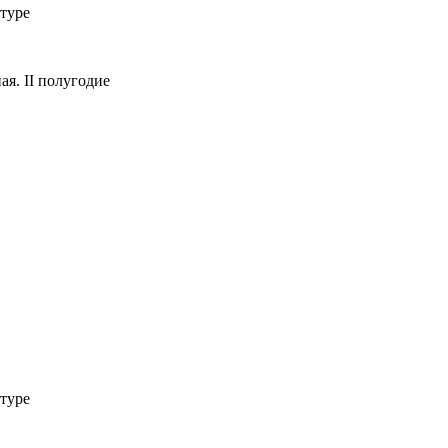
туре
я. II полугодие
туре