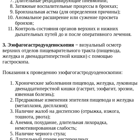
Длительные рецидивирующие пневмонии;
Затяжные воспалительные процессы в бронхах;
Бронхиальная астма (для определения причины);
Аномальное расширение или сужение просвета
бронхов;
Контроль состояния органов верхних и нижних
дыхательных путей до и после оперативного лечения.
3. Эзофагогастродуоденоскопия −
визуальный осмотр
верхних отделов пищеварительного тракта (пищевода,
желудка и двенадцатиперстной кишки) с помощью
гастроскопа.
Показания к проведению эзофагогастродуоденоскопии:
Хронические заболевания пищевода, желудка, луковицы
двенадцатиперстной кишки (гастрит, эзофагит, эрозии,
язвенная болезнь);
Предраковые изменения эпителия пищевода и желудка
(метаплазия, дисплазия);
Наличие жалоб на диспепсию (отрыжка, изжога,
тошнота, рвота);
Анемия, похудание, длительная лихорадка,
немотивированная слабость;
Наличие черного стула;
Длительный прием нестероидных