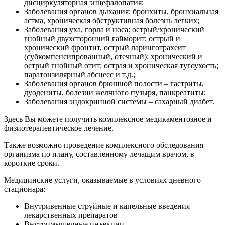
дисциркуляторная энцефалопатия;
Заболевания органов дыхания: бронхиты, бронхиальная
астма, хроническая обструктивная болезнь легких;
Заболевания уха, горла и носа: острый/хронический
гнойный двухсторонний гайморит; острый и
хронический фронтит, острый ларинготрахеит
(субкомпенсипрованный, отечный); хронический и
острый гнойный отит; острая и хроническая тугоухость;
паратонзилярный абсцесс и т.д.;
Заболевания органов брюшной полости – гастриты,
дуодениты, болезни желчного пузыря, панкреатиты;
Заболевания эндокринной системы – сахарный диабет.
Здесь Вы можете получить комплексное медикаментозное и
физиотерапевтическое лечение.
Также возможно проведение комплексного обследования
организма по плану, составленному лечащим врачом, в
короткие сроки.
Медицинские услуги, оказываемые в условиях дневного
стационара:
Внутривенные струйные и капельные введения
лекарственных препаратов
Внутримышечные инъекции