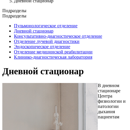
Дневной стационар
Подразделы
Подразделы
Пульмонологическое отделение
Дневной стационар
Консультативно-диагностическое отделение
Отделение лучевой диагностики
Эндоскопическое отделение
Отделение медицинской реабилитации
Клинико-диагностическая лаборатория
Дневной стационар
В дневном
стационаре
Центра
физиологии и
патологии
дыхания
пациентам