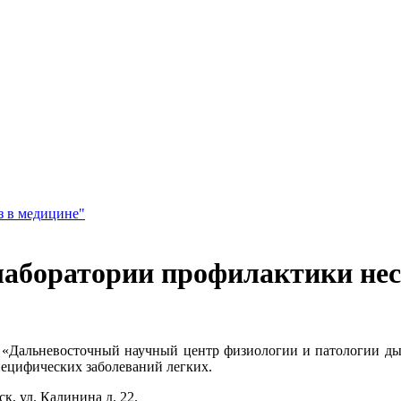
з в медицине"
лаборатории профилактики нес
 «Дальневосточный научный центр физиологии и патологии ды
пецифических заболеваний легких.
к, ул. Калинина д. 22.