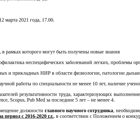
2 марта 2021 года, 17.00.
 в рамках которого могут быть получены новые знания
рофилактика неспецифических заболеваний легких, проблемы ор
х и прикладных НИР в области физиологии, патологии дыхани
учной работы по специальности не менее 10 лет, наличие учено
ателей результативности труда, характеризующих выполнение
e, Scopus, Pub Med за последние 5 лет – не менее 4.
замещение должности
главного научного сотрудника
, необходим
за период с 2016-2020 г.г.
, в соответствии с Положением о конк