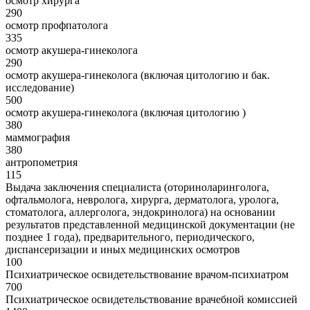
осмотр хирурга
290
осмотр профпатолога
335
осмотр акушера-гинеколога
290
осмотр акушера-гинеколога (включая цитологию и бак.
исследование)
500
осмотр акушера-гинеколога (включая цитологию )
380
маммография
380
антропометрия
115
Выдача заключения специалиста (оториноларинголога,
офтальмолога, невролога, хирурга, дерматолога, уролога,
стоматолога, аллерголога, эндокринолога) на основании
результатов представленной медицинской документации (не
позднее 1 года), предварительного, периодического,
диспансеризации и иных медицинских осмотров
100
Психиатрическое освидетельствование врачом-психиатром
700
Психиатрическое освидетельствование врачебной комиссией