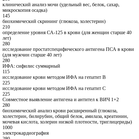
клинический анализ мочи (удельный вес, белок, сахар,
микроскопия осадка)
145
биохимический скрининг (глюкоза, холестерин)
210
определение уровня СА-125 в крови (для женщин старше 40
лет)
280
исследование простатспецифического антигена ПСА в крови
(для мужчин старше 40 лет)
280
ИФА: сифилис суммарный
115
исследование крови методом ИФА на гепатит В
225
исследование крови методом ИФА на гепатит С
225
Совместное выявление антигена и антител к ВИЧ 1+2
280
биохимический анализ крови расширенный (глюкоза,
холестерин, билирубин, общий белок, амилаза, креатинин,
мочевая кислота, холерин низкой плотности, триглицериды)
1000
электрокардиография
280