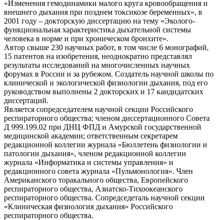
«Изменения гемодинамики малого круга кровообращения и
внешнего дыхания при позднем токсикозе беременных», в
2001 году – докторскую диссертацию на тему «Эколого-
функциональная характеристика дыхательной системы
человека в норме и при хроническом бронхите».
Автор свыше 230 научных работ, в том числе 6 монографий,
15 патентов на изобретения, неоднократно представлял
результаты исследований на многочисленных научных
форумах в России и за рубежом. Создатель научной школы по
клинической и экологической физиологии дыхания, под его
руководством выполнены 2 докторских и 17 кандидатских
диссертаций.
Является сопредседателем научной секции Российского
респираторного общества; членом диссертационного Совета
Д 999.199.02 при ДНЦ ФПД и Амурской государственной
медицинской академии; ответственным секретарем
редакционной коллегии журнала «Бюллетень физиологии и
патологии дыхания», членом редакционной коллегии
журнала «Информатика и системы управления» и
редакционного совета журнала «Пульмонология». Член
Американского торакального общества, Европейского
респираторного общества, Азиатско-Тихоокеанского
респираторного общества. Сопредседеталь научной секции
«Клиническая физиология дыхания» Российского
респираторного общества.