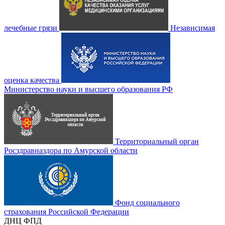
лечебные грязи
Независимая
оценка качества
Министерство науки и высшего образования РФ
Территориальный орган
Росздравназдора по Амурской области
Фонд социального
страхования Российской Федерации
ДНЦ ФПД