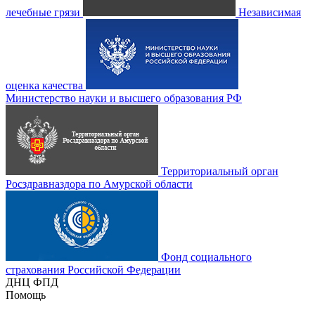
лечебные грязи
Независимая
оценка качества
Министерство науки и высшего образования РФ
Территориальный орган
Росздравназдора по Амурской области
Фонд социального
страхования Российской Федерации
ДНЦ ФПД
Помощь