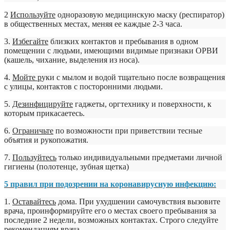
2
Используйте
одноразовую медицинскую маску (респиратор)
в общественных местах, меняя ее каждые 2-3 часа.
3.
Избегайте
близких контактов и пребывания в одном
помещении с людьми, имеющими видимые признаки ОРВИ
(кашель, чихание, выделения из носа).
4.
Мойте р
уки с мылом и водой тщательно после возвращения
с улицы, контактов с посторонними людьми.
5.
Дезинфицируйте
гаджеты, оргтехнику и поверхности, к
которым прикасаетесь.
6.
Ограничьте
по возможности при приветствии тесные
объятия и рукопожатия.
7.
Пользуйтесь
только индивидуальными предметами личной
гигиены (полотенце, зубная щетка)
5 правил при подозрении на коронавирусную инфекцию:
1.
Оставайтесь
дома. При ухудшении самочувствия вызовите
врача, проинформируйте его о местах своего пребывания за
последние 2 недели, возможных контактах. Строго следуйте
рекомендациям врача.