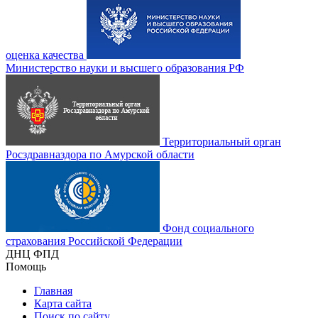
оценка качества
Министерство науки и высшего образования РФ
Территориальный орган
Росздравназдора по Амурской области
Фонд социального
страхования Российской Федерации
ДНЦ ФПД
Помощь
Главная
Карта сайта
Поиск по сайту