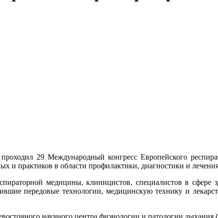
) проходил 29 Международный конгресс Европейского респира
х и практиков в области профилактики, диагностики и лечения
респираторной медицины, клиницистов, специалистов в сфере з
вшие передовые технологии, медицинскую технику и лекарств
евосточного научного центра физиологии и патологии дыхания 