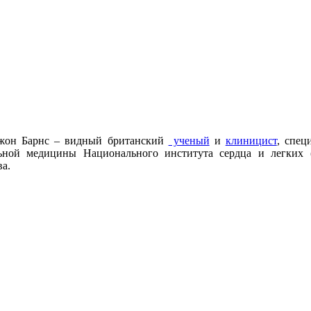
Джон Барнс – видный британский
ученый
и
клиницист
, спец
ьной медицины Национального института сердца и легких 
ва.