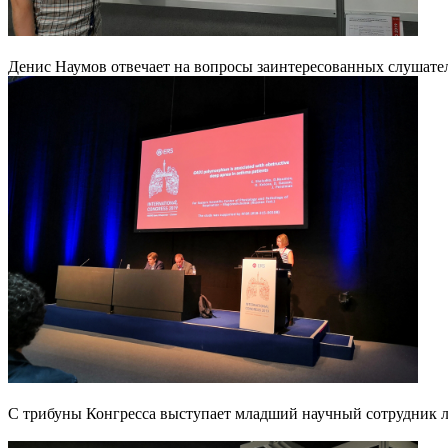
Денис Наумов отвечает на вопросы заинтересованных слушате
С трибуны Конгресса выступает младший научный сотрудник 