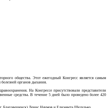
торного общества. Этот ежегодный Конгресс является самым
 болезней органов дыхания.
дравоохранения. На Конгрессе присутствовали представители
енные средства. В течение 5 дней было проведено более 420
(г. Благовещенск) Денис Наумов и Елизавета Шелудько.