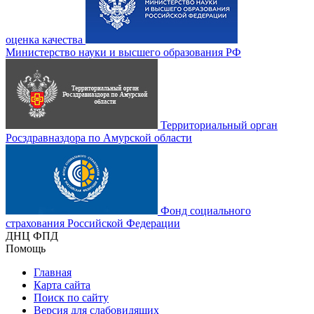
оценка качества
Министерство науки и высшего образования РФ
Территориальный орган
Росздравназдора по Амурской области
Фонд социального
страхования Российской Федерации
ДНЦ ФПД
Помощь
Главная
Карта сайта
Поиск по сайту
Версия для слабовидящих