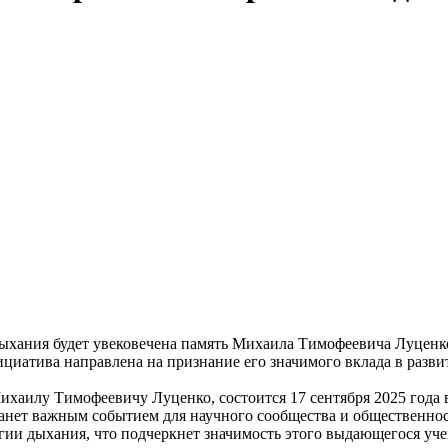
ыхания будет увековечена память Михаила Тимофеевича Луценко
ициатива направлена на признание его значимого вклада в разв
илу Тимофеевичу Луценко, состоится 17 сентября 2025 года в 11
танет важным событием для научного сообщества и общественнос
гии дыхания, что подчеркнет значимость этого выдающегося уче