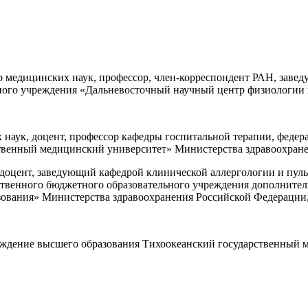
 медицинских наук, профессор, член-корреспондент РАН, заве
ого учреждения «Дальневосточный научный центр физиологии и
 наук, доцент, профессор кафедры госпитальной терапии, федер
венный медицинский университет» Министерства здравоохранен
 доцент, заведующий кафедрой клинической аллергологии и пу
ственного бюджетного образовательного учреждения дополнител
ования» Министерства здравоохранения Российской Федерации,
еждение высшего образования Тихоокеанский государственный 