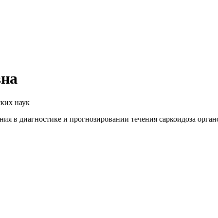
вна
ских наук
ия в диагностике и прогнозировании течения саркоидоза орган