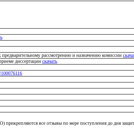
ть
 к предварительному рассмотрению и назначению комиссии
скача
 приеме диссертации
скачать
rt/100076116
ИО) прикрепляются все отзывы по мере поступления до дня защ