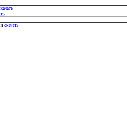
скачать
ать
ни
скачать