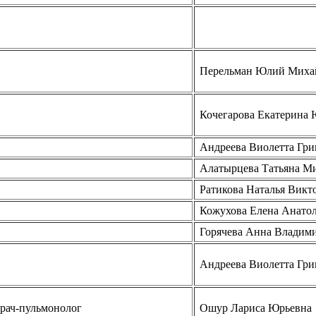
Перельман Юлий Миха
Кочегарова Екатерина 
Андреева Виолетта Гри
Алатырцева Татьяна М
Ратикова Наталья Викт
Кожухова Елена Анато
Горячева Анна Владим
Андреева Виолетта Гри
врач-пульмонолог
Ошур Лариса Юрьевна