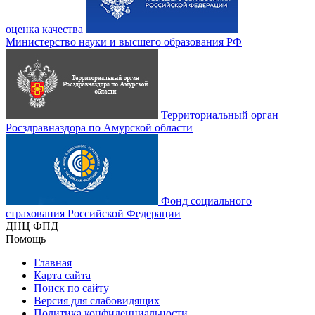
оценка качества
Министерство науки и высшего образования РФ
Территориальный орган
Росздравназдора по Амурской области
Фонд социального
страхования Российской Федерации
ДНЦ ФПД
Помощь
Главная
Карта сайта
Поиск по сайту
Версия для слабовидящих
Политика конфиденциальности