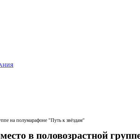
ХАНИЯ
ппе на полумарафоне "Путь к звёздам"
есто в половозрастной групп